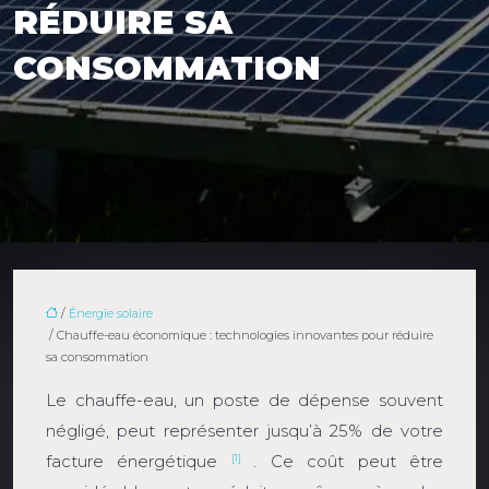
RÉDUIRE SA
CONSOMMATION
/
Énergie solaire
/ Chauffe-eau économique : technologies innovantes pour réduire
sa consommation
Le chauffe-eau, un poste de dépense souvent
négligé, peut représenter jusqu’à 25% de votre
facture énergétique
. Ce coût peut être
[1]