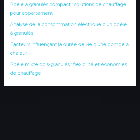
Poêle à granulés compact : solutions de chauffage
pour appartement
Analyse de la consommation électrique d’un poêle
à granulés
Facteurs influençant la durée de vie d’une pompe à
chaleur
Poêle mixte bois-granulés : flexibilité et économies
de chauffage
Les panneaux solaires : un dispositif de
génération d’énergie écologique.